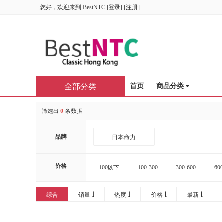
您好，欢迎来到
BestNTC
[
登录
] [
注册
]
全部分类
首页
商品分类
筛选出
0
条数据
品牌
日本命力
价格
100以下
100-300
300-600
60
16000-20000
20000以上
综合
销量
热度
价格
最新