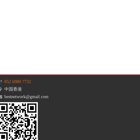
852 6980 7732
中国香港
bestnetwork@gmail.com