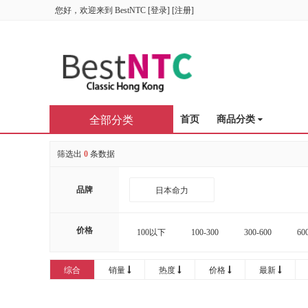
您好，欢迎来到
BestNTC
[
登录
] [
注册
]
全部分类
首页
商品分类
筛选出
0
条数据
品牌
日本命力
价格
100以下
100-300
300-600
60
16000-20000
20000以上
综合
销量
热度
价格
最新