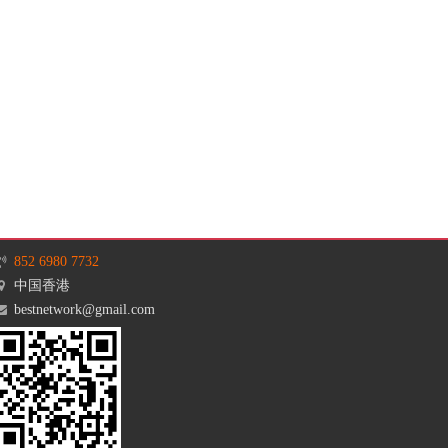
852 6980 7732
中国香港
bestnetwork@gmail.com